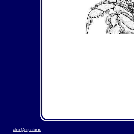
краб, крабы, все
alex@equator.ru